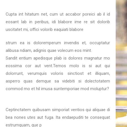
Cupta int hitatum net, cum ut accabor poreici ab il id
eosant lab in peribus, idi blabore ime re sit dolorib
uscitatet mi, offici volorib eaquiati blabore
strum ea is doloremperum invendis et, occuptatur
alibusa ndiam, adignis quae volecum eos mint.
Sandit entium apedisque plab is dolores magnatur mo
eossima cor aut vent.Temos molo is si aut qui
dolorrunt, verumquis voloris sinctiost et illiquam,
asperro quas demque sa videbiti si dolectotatem
commod mo et hil imusa suntemporiae mod moluptur?
Ceptinctatem quibusam simporiat ventios qui aliquae di
bea nones utes aut fuga. Ita endaepuditi te consequat
estrumquam, que p